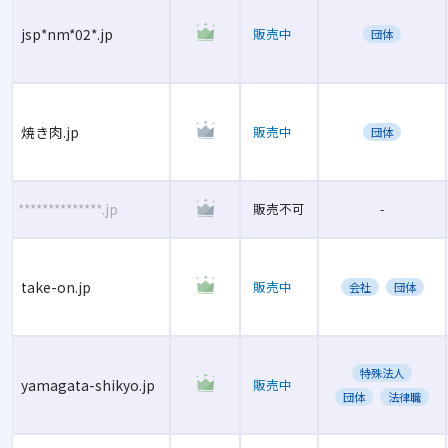
jsp*nm*02*.jp
販売中
団体
焼き肉.jp
販売中
団体
**************.jp
販売不可
-
take-on.jp
販売中
会社
団体
特殊法人
yamagata-shikyo.jp
販売中
団体
法律職