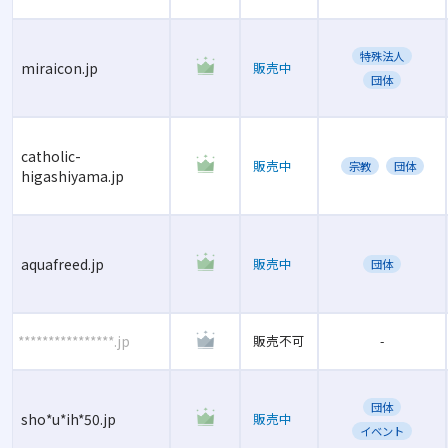
特殊法人
miraicon.jp
販売中
団体
catholic-
販売中
宗教
団体
higashiyama.jp
aquafreed.jp
販売中
団体
****************.jp
販売不可
-
団体
sho*u*ih*50.jp
販売中
イベント