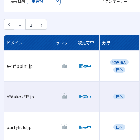
販売価格
ワンオーナー
1
2
ドメイン
ランク
販売可否
分野
特殊法人
e-*r*ppin*.jp
販売中
団体
h*dakok*f*.jp
販売中
団体
partyfield.jp
販売中
団体