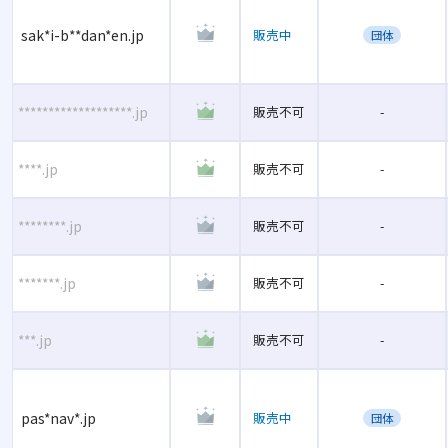
sak*i-b**dan*en.jp
販売中
団体
*******************.jp
販売不可
-
****.jp
販売不可
-
********.jp
販売不可
-
*******.jp
販売不可
-
***.jp
販売不可
-
pas*nav*.jp
販売中
団体