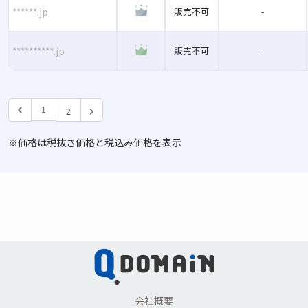
******.jp
販売不可
-
**********.jp
販売不可
-
1
2
※価格は税抜き価格と税込み価格を表示
会社概要