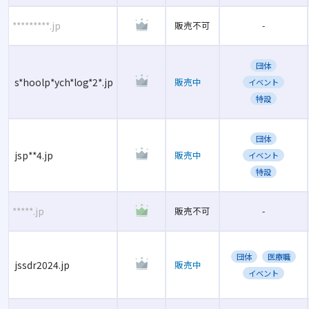
*********.jp
販売不可
-
団体
s*hoolp*ych*log*2*.jp
販売中
イベント
特設
団体
jsp**4.jp
販売中
イベント
特設
*****.jp
販売不可
-
団体
医療職
jssdr2024.jp
販売中
イベント