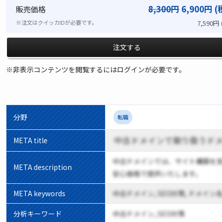
8,300円
6,900円 (
販売価格
7,590円
※注文はクイッカIDが必要です。
注文する
※非表示コンテンツを閲覧するにはログインが必要です。
分野
転職
中古ドメインで取り扱うド
META title
中古ドメインでは、サイト構築を
META description
安心価格で提供いたします。
META keywords
中古ドメイン, SEO対策, ドメイン名
分析キーワード
中古ドメイン, SEO対策