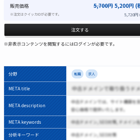
5,700円
5,200円 (
販売価格
5,720円
※注文はクイッカIDが必要です。
注文する
※非表示コンテンツを閲覧するにはログインが必要です。
分野
転職
求人
中古ドメインで取り扱うド
META title
中古ドメインでは、サイト構築を
META description
安心価格で提供いたします。
META keywords
中古ドメイン, SEO対策, ドメイン名
分析キーワード
中古ドメイン, SEO対策