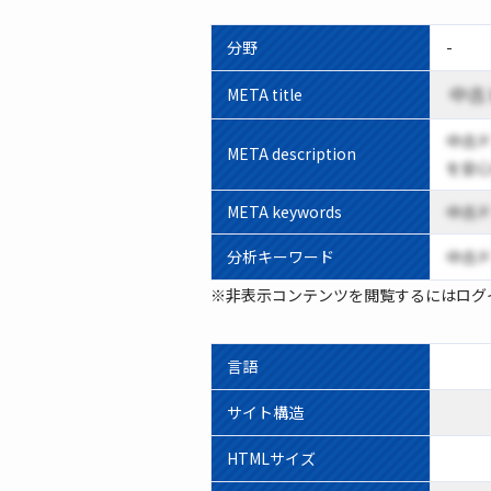
分野
-
中古
META title
中古
META description
を安
META keywords
中古ド
分析キーワード
中古ド
※非表示コンテンツを閲覧するにはログ
言語
サイト構造
HTMLサイズ