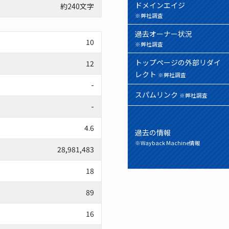
ドメインエイジ
約240文字
※弊社調査
過去オーナー状況
10
※弊社調査
トップページの外部リダイ
12
レクト
※弊社調査
-
スパムリンク
※弊社調査
-
4.6
過去の情報
※Wayback Machine情報
28,981,483
18
89
16