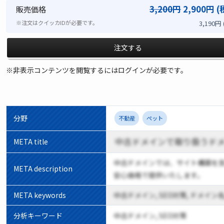
3,200円
2,900円 (
販売価格
3,190円
※注文はクイッカIDが必要です。
注文する
※非表示コンテンツを閲覧するにはログインが必要です。
分野
不動産
ペット
中古ドメインで取り扱うド
META title
中古ドメインでは、サイト構築を
META description
安心価格で提供いたします。
META keywords
中古ドメイン, SEO対策, ドメイン名
分析キーワード
中古ドメイン, SEO対策