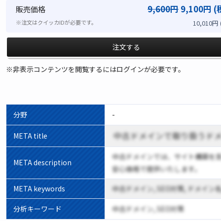
9,600円
9,100円 (
販売価格
10,010円
※注文はクイッカIDが必要です。
注文する
※非表示コンテンツを閲覧するにはログインが必要です。
分野
-
中古ドメインで取り扱うド
META title
中古ドメインでは、サイト構築を
META description
安心価格で提供いたします。
META keywords
中古ドメイン, SEO対策, ドメイン名
分析キーワード
中古ドメイン, SEO対策